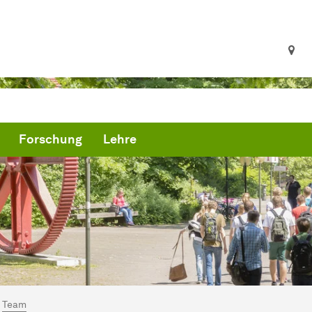
Forschung
Lehre
ind hier:
artseite
Team