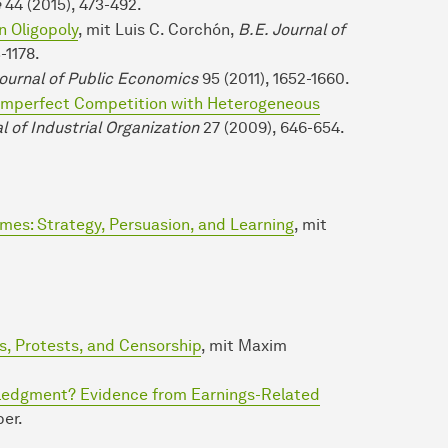
e
44 (2015), 473-492.
n Oligopoly
, mit Luis C. Corchón,
B.E. Journal of
-1178.
ournal of Public Economics
95 (2011), 1652-1660.
Imperfect Competition with Heterogeneous
l of Industrial Organization
27 (2009), 646-654.
ames: Strategy, Persuasion, and Learn­ing
, mit
, Protests, and Censorship
, mit Maxim
wledgment? Evidence from Earnings-Related
er.