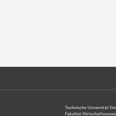
Technische Uni­ver­si­tät D
Fakultät Wirtschafts­wisse