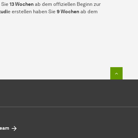
 Sie
13 Wochen
ab dem offiziellen Beginn zur
tudi
e erstellen haben Sie
9 Wochen
ab dem
Zum Seit
eam