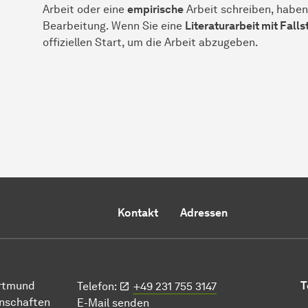
Arbeit oder eine
empirische
Arbeit schreiben, haben
Bearbeitung. Wenn Sie eine
Literaturarbeit mit Falls
offiziellen Start, um die Arbeit abzugeben.
Kontakt
Adressen
ort­mund
T
Telefon:
+49 231 755 3147
n­schaften
E-Mail senden